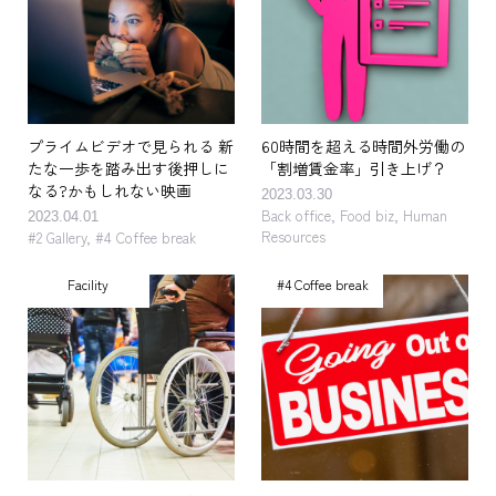
プライムビデオで見られる 新
60時間を超える時間外労働の
たな一歩を踏み出す後押しに
「割増賃金率」引き上げ？
なる?かもしれない映画
2023.03.30
Back office
,
Food biz
,
Human
2023.04.01
Resources
#2 Gallery
,
#4 Coffee break
Facility
#4 Coffee break