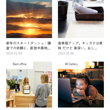
#3 Community
Food biz
新年のスタートダッシュ：鎌
客単価アップ。キッカケは単
倉での祈願と、能登半島地...
純 だけど 奥深い。おし...
2024.01.04
2023.05.08
Back office
#2 Gallery