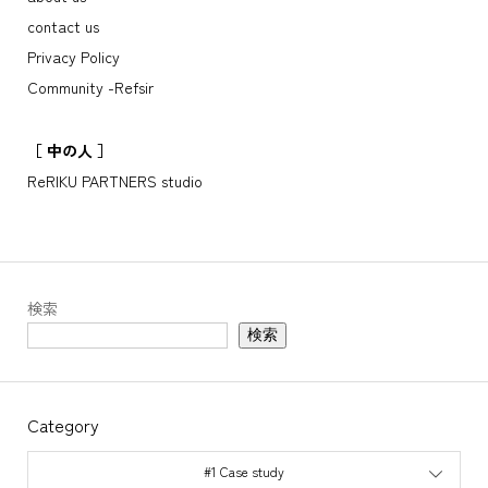
about us
contact us
Privacy Policy
Community -Refsir
［ 中の人 ］
ReRIKU PARTNERS studio
検索
検索
Category