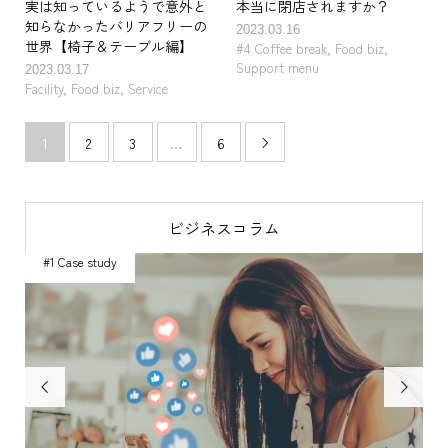
実は知っているようで意外と
本当に閉店されますか？
知らなかったバリアフリーの
2023.03.16
世界【椅子＆テーブル編】
#4 Coffee break
,
Food biz
,
Support menu
2023.03.17
Facility
,
Food biz
,
Service
1
2
3
…
6

ビジネスコラム
#1 Case study
#

