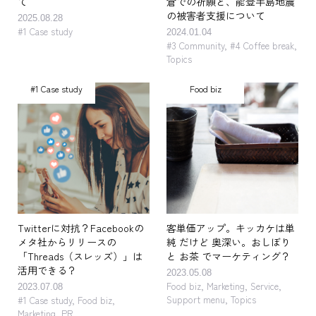
て
倉での祈願と、能登半島地震
の被害者支援について
2025.08.28
#1 Case study
2024.01.04
#3 Community
,
#4 Coffee break
,
Topics
#1 Case study
Food biz
Twitterに対抗？Facebookの
客単価アップ。キッカケは単
メタ社からリリースの
純 だけど 奥深い。おしぼり
「Threads（スレッズ）」は
と お茶 でマーケティング？
活用できる？
2023.05.08
Food biz
,
Marketing
,
Service
,
2023.07.08
Support menu
,
Topics
#1 Case study
,
Food biz
,
Marketing
,
PR