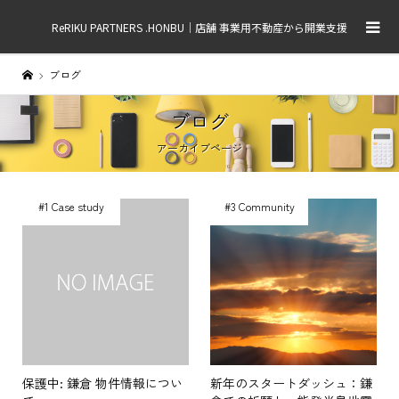
ReRIKU PARTNERS .HONBU｜店舗 事業用不動産から開業支援
ブログ
ブログ
アーカイブページ
#1 Case study
#3 Community
保護中: 鎌倉 物件情報につい
新年のスタートダッシュ：鎌