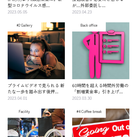
5/8(月)より5類感染症に。新
接遇改善が必要だと感じる
型コロナウイルス感...
が…外部委託し...
2023.05.05
2023.04.23
#2 Gallery
Back office
プライムビデオで見られる 新
60時間を超える時間外労働の
たな一歩を踏み出す後押...
「割増賃金率」引き上げ...
2023.04.01
2023.03.30
Facility
#4 Coffee break