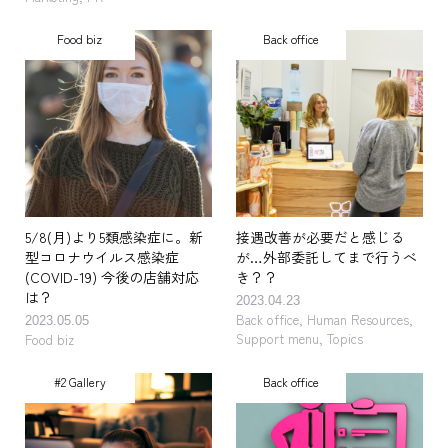
Food biz
Back office
5/8(月)より5類感染症に。新
接遇改善が必要だと感じる
型コロナウイルス感染症
が…外部委託してまで行うべ
(COVID-19) 今後の店舗対応
き？？
は？
2023.04.23
Back office
,
Human Resources
,
2023.05.05
Support menu
,
Topics
Food biz
#2 Gallery
Back office