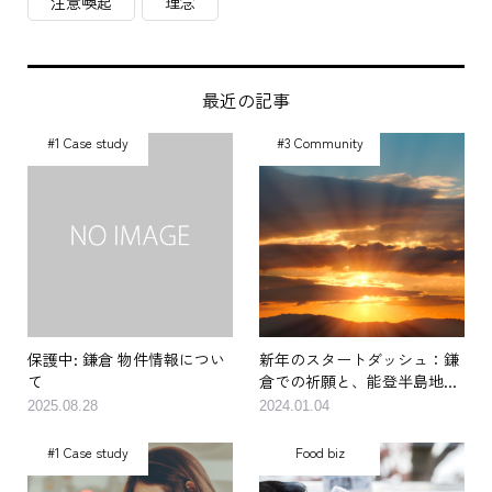
注意喚起
理念
最近の記事
#1 Case study
#3 Community
保護中: 鎌倉 物件情報につい
新年のスタートダッシュ：鎌
て
倉での祈願と、能登半島地...
2025.08.28
2024.01.04
#1 Case study
Food biz