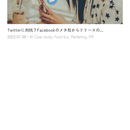
客単価アップ。キッカケは単純 だけど 奥深い。おしぼり と ...
接
2023.05.08
202
#1 Case study
,
Food biz
,
Marketing
,
Service
,
Support menu
,
Topics
#1
Topi