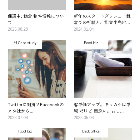
保護中: 鎌倉 物件情報につい
新年のスタートダッシュ：鎌
て
倉での祈願と、能登半島地...
2025.08.28
2024.01.04
#1 Case study
Food biz
Twitterに対抗？Facebookの
客単価アップ。キッカケは単
メタ社から...
純 だけど 奥深い。おし...
2023.07.08
2023.05.08
Food biz
Back office