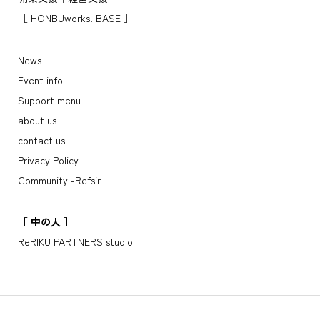
開業支援｜経営支援
［ HONBUworks. BASE ］
News
Event info
Support menu
about us
contact us
Privacy Policy
Community -Refsir
［ 中の人 ］
ReRIKU PARTNERS studio