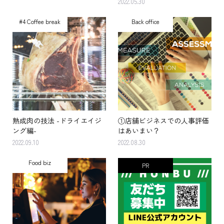
2022.05.30
#4 Coffee break
Back office
熟成肉の技法 -ドライエイジ
①店舗ビジネスでの人事評価
ング編-
はあいまい？
2022.09.10
2022.08.30
Food biz
PR