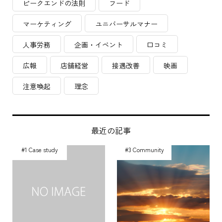
ピークエンドの法則
フード
マーケティング
ユニバーサルマナー
人事労務
企画・イベント
口コミ
広報
店舗経営
接遇改善
映画
注意喚起
理念
最近の記事
#1 Case study
#3 Community