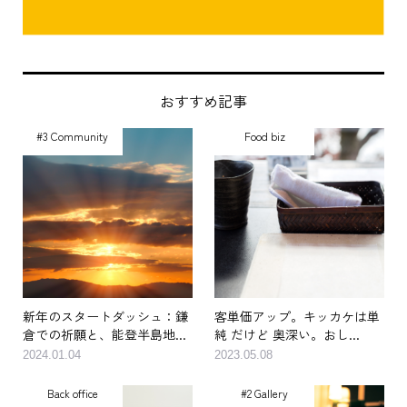
おすすめ記事
#3 Community
Food biz
新年のスタートダッシュ：鎌
客単価アップ。キッカケは単
倉での祈願と、能登半島地...
純 だけど 奥深い。おし...
2024.01.04
2023.05.08
Back office
#2 Gallery