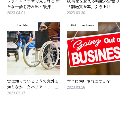
プライムビデオで見られる 新
60時間を超える時間外労働の
たな一歩を踏み出す後押...
「割増賃金率」引き上げ...
2023.04.01
2023.03.30
Facility
#4 Coffee break
実は知っているようで意外と
本当に閉店されますか？
知らなかったバリアフリー...
2023.03.16
2023.03.17