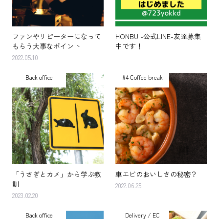
ファンやリピーターになって
HONBU -公式LINE-友達募集
もらう大事なポイント
中です！
2022.05.10
Back office
#4 Coffee break
「うさぎとカメ」から学ぶ教
車エビのおいしさの秘密？
訓
2022.06.25
2023.02.20
Back office
Delivery / EC