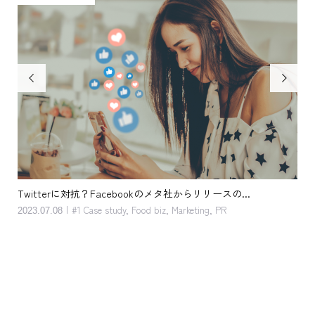


okのメタ社からリリースの...
客単価アップ。キッカケは単純 だけど 
od biz
,
Marketing
,
PR
2023.05.08
#1 Case study
,
Food biz
,
Marketing
,
Se