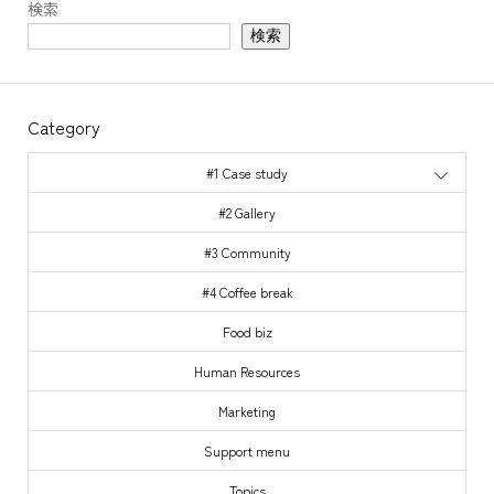
検索
検索
Category
#1 Case study
#2 Gallery
#3 Community
#4 Coffee break
Food biz
Human Resources
Marketing
Support menu