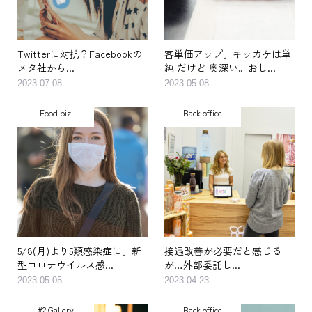
Twitterに対抗？Facebookの
客単価アップ。キッカケは単
メタ社から...
純 だけど 奥深い。おし...
2023.07.08
2023.05.08
Food biz
Back office
5/8(月)より5類感染症に。新
接遇改善が必要だと感じる
型コロナウイルス感...
が…外部委託し...
2023.05.05
2023.04.23
#2 Gallery
Back office