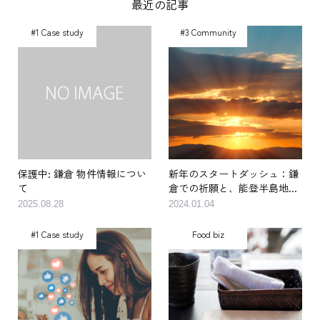
最近の記事
#1 Case study
#3 Community
保護中: 鎌倉 物件情報につい
新年のスタートダッシュ：鎌
て
倉での祈願と、能登半島地...
2025.08.28
2024.01.04
#1 Case study
Food biz