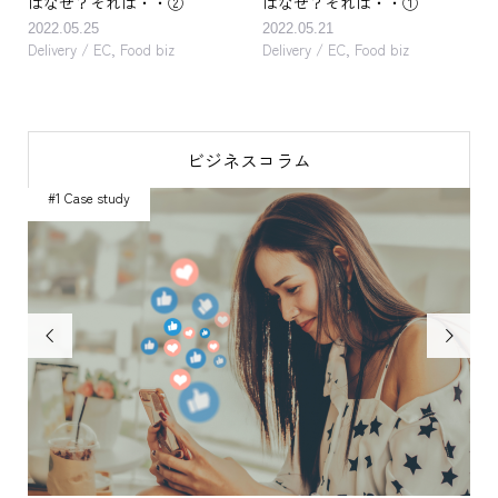
はなぜ？それは・・②
はなぜ？それは・・①
2022.05.25
2022.05.21
Delivery / EC
,
Food biz
Delivery / EC
,
Food biz
ビジネスコラム
#1 Case study
#

