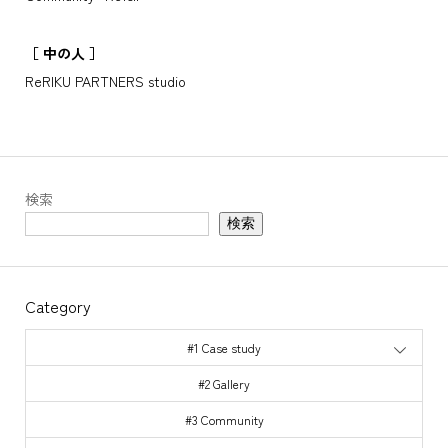
［ 中の人 ］
ReRIKU PARTNERS studio
検索
検索
Category
#1 Case study
#2 Gallery
#3 Community