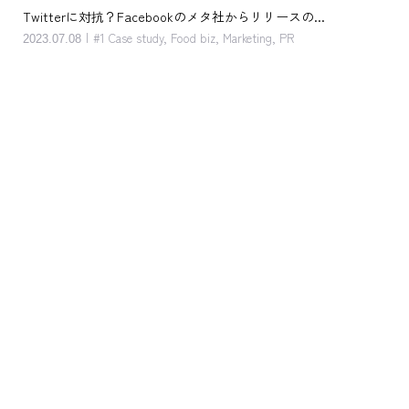
Twitterに対抗？Facebookのメタ社からリリースの...
客単
#1 Case study
,
Food biz
,
Marketing
,
PR
2023.07.08
202
#1