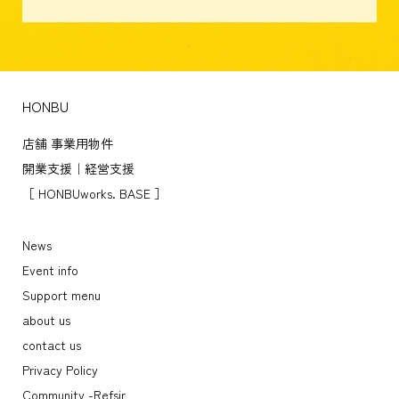
HONBU
店舗 事業用物件
開業支援｜経営支援
［ HONBUworks. BASE ］
News
Event info
Support menu
about us
contact us
Privacy Policy
Community -Refsir