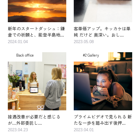
新年のスタートダッシュ：鎌
客単価アップ。キッカケは単
倉での祈願と、能登半島地...
純 だけど 奥深い。おし...
2024.01.04
2023.05.08
Back office
#2 Gallery
接遇改善が必要だと感じる
プライムビデオで見られる 新
が…外部委託し...
たな一歩を踏み出す後押...
2023.04.23
2023.04.01