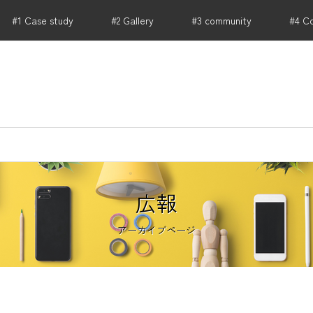
#1 Case study
#2 Gallery
#3 community
#4 C
RIKU PARTNERS .HONBU｜店舗 事業用不動産から開
広報
アーカイブページ