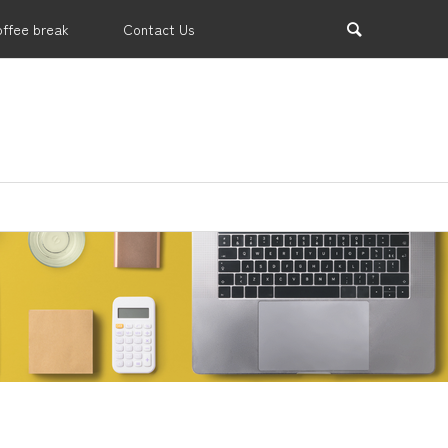
offee break
Contact Us
業支援