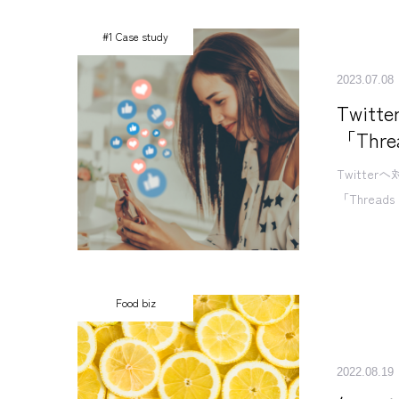
#1 Case study
2023.07.08
Twit
「Th
Twitte
「Thre
Food biz
2022.08.19