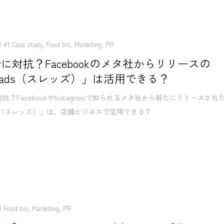
#1 Case study
,
Food biz
,
Marketing
,
PR
terに対抗？Facebookのメタ社からリリースの
reads（スレッズ）」は活用できる？
rへ対抗？FacebookやInstagramで知られるメタ社から新たにリリースされ
ads（スレッズ）」は、店舗ビジネスで活用できる？
Food biz
,
Marketing
,
PR