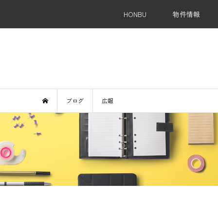
HONBU
物件情報
Re
ブログ
広報