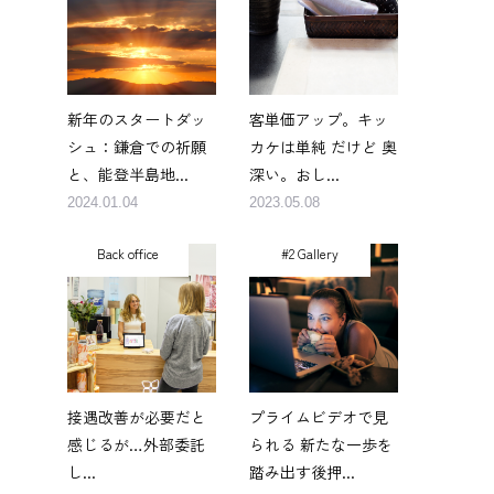
新年のスタートダッ
客単価アップ。キッ
シュ：鎌倉での祈願
カケは単純 だけど 奥
と、能登半島地...
深い。おし...
2024.01.04
2023.05.08
Back office
#2 Gallery
接遇改善が必要だと
プライムビデオで見
感じるが…外部委託
られる 新たな一歩を
し...
踏み出す後押...