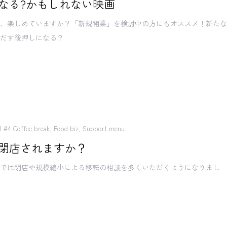
なる?かもしれない映画
事、楽しめていますか？「新規開業」を検討中の方にもオススメ！新た
みだす後押しになる？
#4 Coffee break
,
Food biz
,
Support menu
閉店されますか？
社では閉店や規模縮小による移転の相談を多くいただくようになりまし