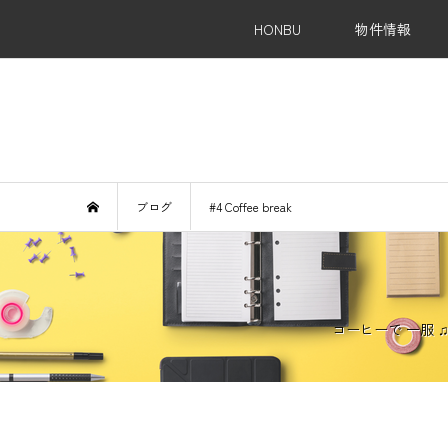
HONBU
物件情報
Re
ブログ
#4 Coffee break
コーヒーで 一服