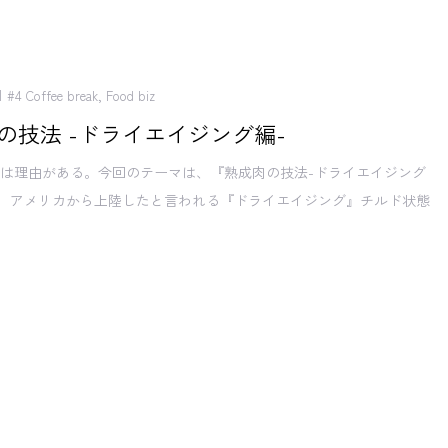
#4 Coffee break
,
Food biz
の技法 -ドライエイジング編-
は理由がある。今回のテーマは、『熟成肉の技法-ドライエイジング
。 アメリカから上陸したと言われる『ドライエイジング』チルド状態