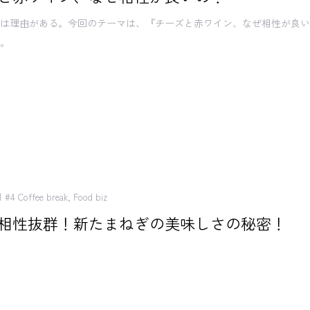
には理由がある。今回のテーマは、『チーズと赤ワイン、なぜ相性が良
す。
#4 Coffee break
,
Food biz
相性抜群！新たまねぎの美味しさの秘密！