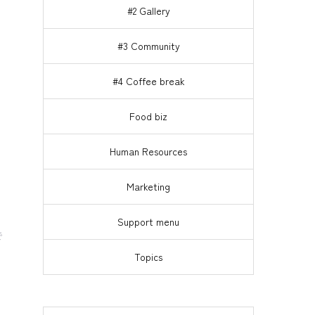
#2 Gallery
#3 Community
#4 Coffee break
Food biz
Human Resources
Marketing
Support menu
で
Topics