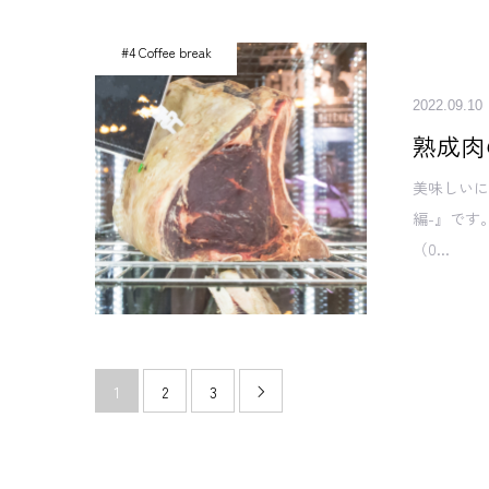
#4 Coffee break
2022.09.10
熟成肉
美味しいに
編-』です
（0...
1
2
3
