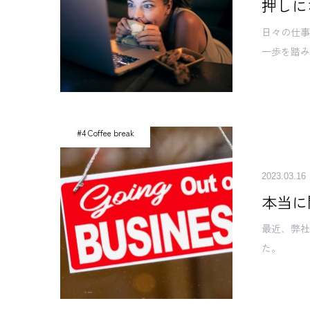
押しに
日々の仕
一歩を踏
#4 Coffee break
2023.03.16
本当に
最近、弊
た。