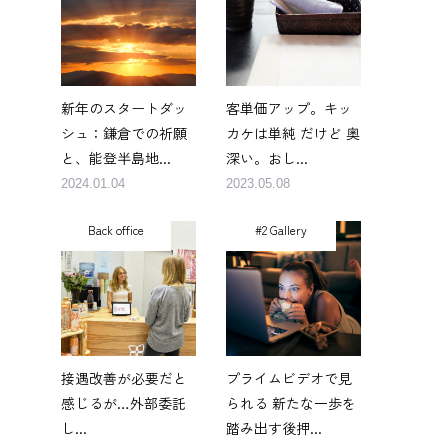
い
新年のスタートダッ
客単価アップ。キッ
シュ：鎌倉での祈願
カケは単純 だけど 奥
と、能登半島地...
深い。おし...
2024.01.04
2023.05.08
Back office
#2 Gallery
接遇改善が必要だと
プライムビデオで見
感じるが…外部委託
られる 新たな一歩を
し...
踏み出す後押...