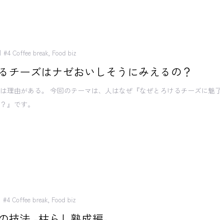
#4 Coffee break
,
Food biz
るチーズはナゼおいしそうにみえるの？
は理由がある。 今回のテーマは、人はなぜ『なぜとろけるチーズに魅
か？』です。
#4 Coffee break
,
Food biz
の技法 -枯らし熟成編-