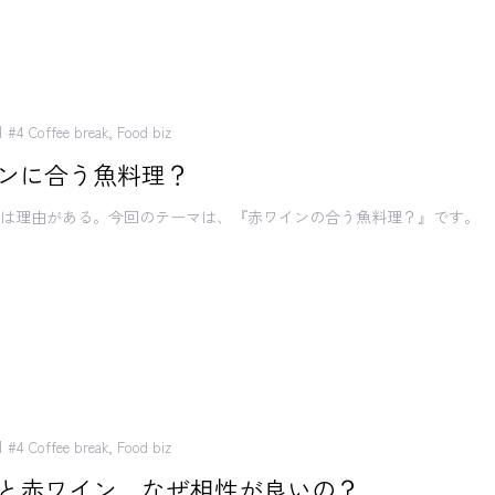
#4 Coffee break
,
Food biz
ンに合う魚料理？
には理由がある。今回のテーマは、『赤ワインの合う魚料理？』です。
#4 Coffee break
,
Food biz
と赤ワイン、なぜ相性が良いの？