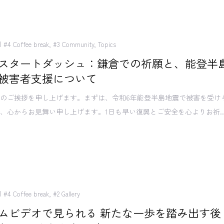
#4 Coffee break
,
#3 Community
,
Topics
スタートダッシュ：鎌倉での祈願と、能登半
被害者支援について
のご挨拶を申し上げます。まずは、令和6年能登半島地震で被害を受け
、心からお見舞い申し上げます。1日も早い復興とご安全を心よりお祈..
#4 Coffee break
,
#2 Gallery
ムビデオで見られる 新たな一歩を踏み出す後