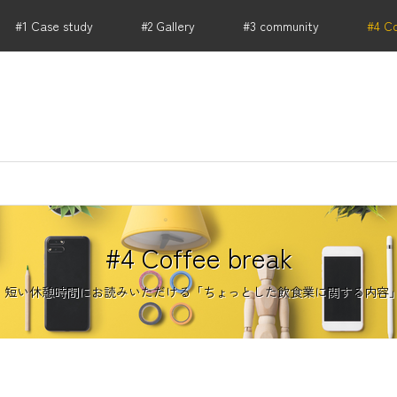
#1 Case study
#2 Gallery
#3 community
#4 C
RIKU PARTNERS .HONBU｜店舗 事業用不動産から開
#4 Coffee break
 ♫ 短い休憩時間にお読みいただける「ちょっとした飲食業に関する内容