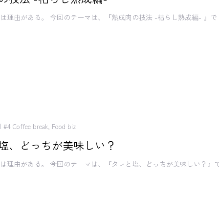
は理由がある。 今回のテーマは、『熟成肉の技法 -枯らし熟成編- 』で
#4 Coffee break
,
Food biz
塩、どっちが美味しい？
は理由がある。 今回のテーマは、『タレと塩、どっちが美味しい？』