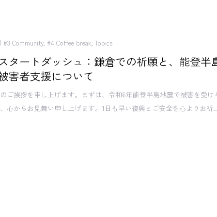
#3 Community
,
#4 Coffee break
,
Topics
スタートダッシュ：鎌倉での祈願と、能登半
被害者支援について
のご挨拶を申し上げます。まずは、令和6年能登半島地震で被害を受け
、心からお見舞い申し上げます。1日も早い復興とご安全を心よりお祈..