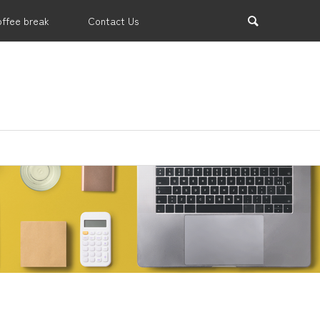
offee break
Contact Us
業支援