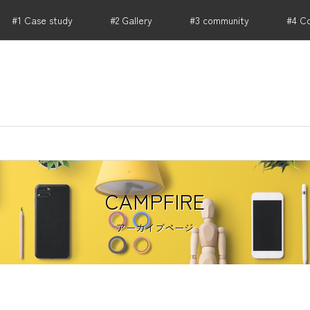
#1 Case study
#2 Gallery
#3 community
#4 C
RIKU PARTNERS .HONBU｜店舗 事業用不動産から開
CAMPFIRE
アーカイブページ