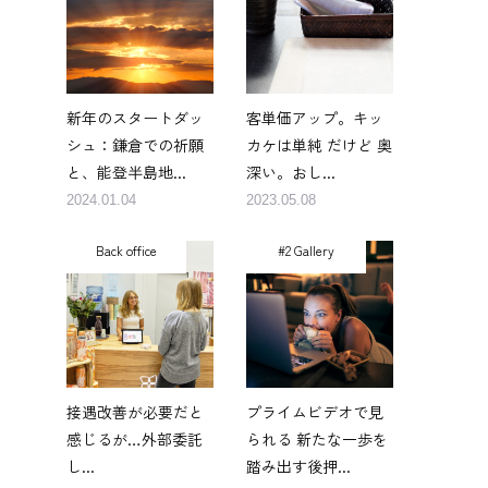
新年のスタートダッ
客単価アップ。キッ
シュ：鎌倉での祈願
カケは単純 だけど 奥
と、能登半島地...
深い。おし...
2024.01.04
2023.05.08
Back office
#2 Gallery
接遇改善が必要だと
プライムビデオで見
感じるが…外部委託
られる 新たな一歩を
し...
踏み出す後押...