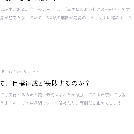
には理由がある。今回のテーマは、『車エビのおいしさの秘密？』です
身が筋肉となっていて、3種類の筋肉が荒縄のように丈夫に絡みあった..
Back office
,
Food biz
て、目標達成が失敗するのか？
てても実行するのが大変、最初はなんとか頑張ってみるが続いても数
汗うまくいっても数週間ですぐに諦めたり、面倒だと止めてしまう。。