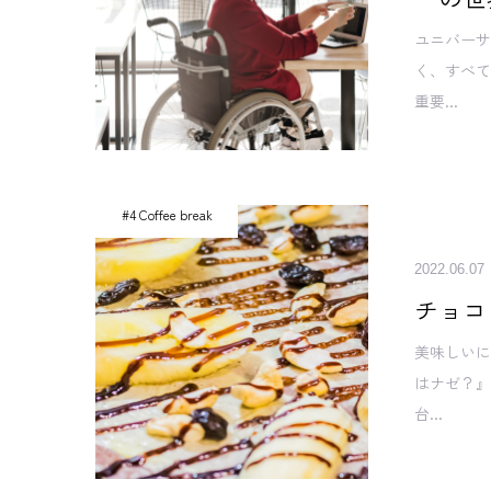
ユニバー
く、すべ
重要...
#4 Coffee break
2022.06.07
チョコ
美味しい
はナゼ？』
台...