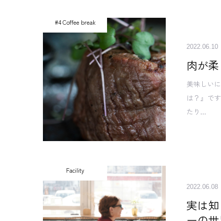
#4 Coffee break
2022.06.10
肉が柔
美味しい
は？』です
たり...
Facility
2022.06.08
実は知
ーの世