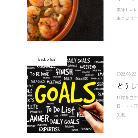
美味しい
車エビは全
Back office
2022.06.22
どうし
目標を立
日・・・
失敗...