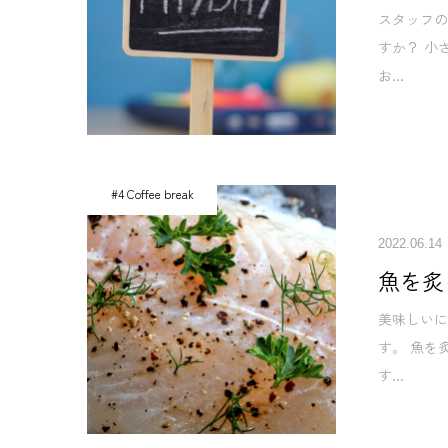
スタッフ
すか？ 小
お...
#4 Coffee break
2022.06.14
魚を炙
美味しい
す。 魚を
す...