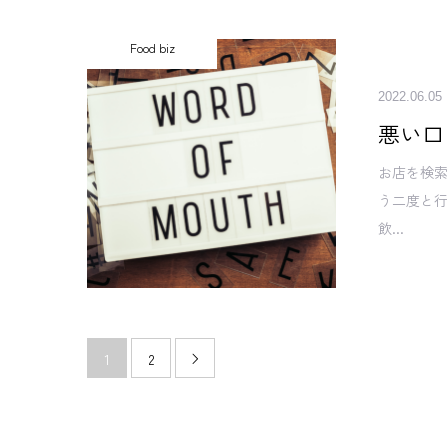
Food biz
2022.06.05
悪い口
お店を検
う二度と行
飲...
1
2
