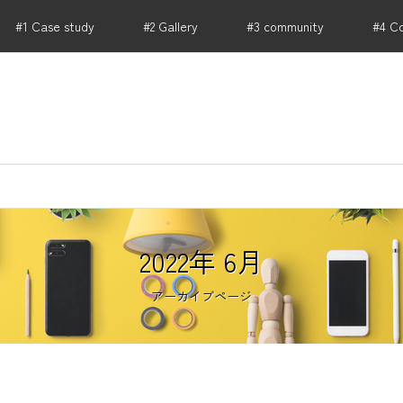
#1 Case study
#2 Gallery
#3 community
#4 C
RIKU PARTNERS .HONBU｜店舗 事業用不動産から開
2022年 6月
アーカイブページ