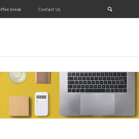
offee break
Contact Us
業支援