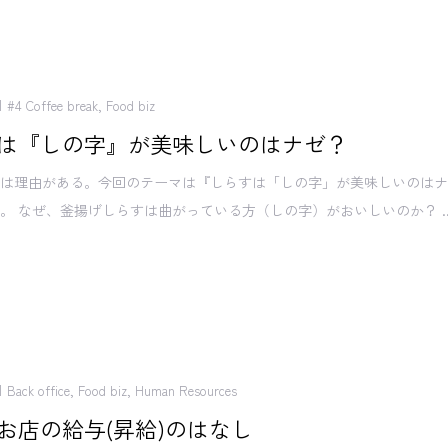
#4 Coffee break
,
Food biz
は『しの字』が美味しいのはナゼ？
には理由がある。今回のテーマは『しらすは「しの字」が美味しいのは
。 なぜ、釜揚げしらすは曲がっている方（しの字）がおいしいのか？ ..
Back office
,
Food biz
,
Human Resources
お店の給与(昇給)のはなし