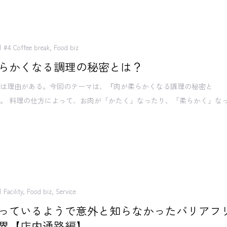
#4 Coffee break
,
Food biz
らかくなる調理の秘密とは？
には理由がある。今回のテーマは、『肉が柔らかくなる調理の秘密と
。 料理の仕方によって、お肉が「かたく」なったり、「柔らかく」な
Facility
,
Food biz
,
Service
っているようで意外と知らなかったバリアフ
界【店内通路編】