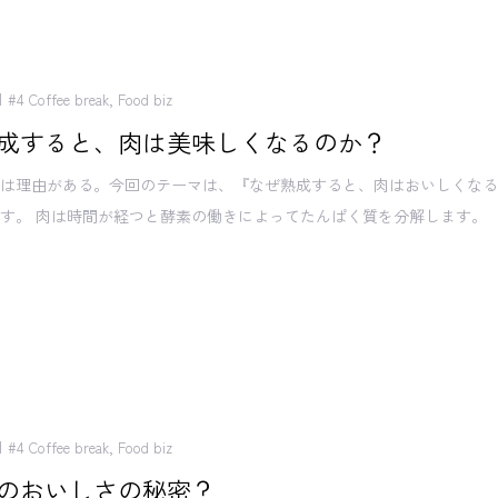
#4 Coffee break
,
Food biz
成すると、肉は美味しくなるのか？
には理由がある。今回のテーマは、『なぜ熟成すると、肉はおいしくな
す。 肉は時間が経つと酵素の働きによってたんぱく質を分解します。
#4 Coffee break
,
Food biz
のおいしさの秘密？