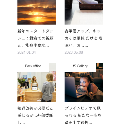
ま
新年のスタートダッ
客単価アップ。キッ
シュ：鎌倉での祈願
カケは単純 だけど 奥
と、能登半島地...
深い。おし...
2024.01.04
2023.05.08
Back office
#2 Gallery
接遇改善が必要だと
プライムビデオで見
感じるが…外部委託
られる 新たな一歩を
し...
踏み出す後押...