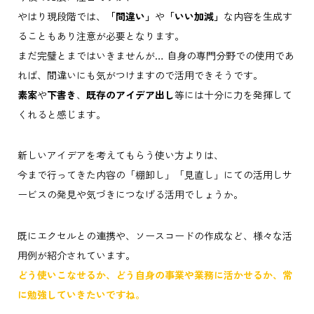
やはり現段階では、
「間違い」
や
「いい加減」
な内容を生成す
ることもあり注意が必要となります。
まだ完璧とまではいきませんが… 自身の専門分野での使用であ
れば、間違いにも気がつけますので活用できそうです。
素案
や
下書き
、
既存のアイデア出し
等には十分に力を発揮して
くれると感じます。
新しいアイデアを考えてもらう使い方よりは、
今まで行ってきた内容の「棚卸し」「見直し」にての活用しサ
ービスの発見や気づきにつなげる活用でしょうか。
既にエクセルとの連携や、ソースコードの作成など、様々な活
用例が紹介されています。
どう使いこなせるか、どう自身の事業や業務に活かせるか、常
に勉強していきたいですね。