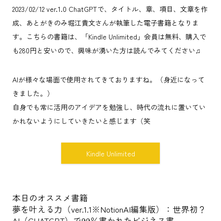
2023/02/12 ver.1.0 ChatGPTで、タイトル、章、項目、文章を作
成、あとがきのみ堀江貴文さんが執筆した電子書籍となりま
す。こちらの書籍は、「Kindle Unlimited」会員は無料、購入で
も280円と安いので、興味が湧いた方は読んでみてください♫
AIが様々な場面で使用されてきておりますね。（身近になって
きました。）
自身でも常に活用のアイデアを勉強し、時代の流れに置いてい
かれないようにしていきたいと感じます（笑
Kindle Unlimited
本日のオススメ書籍
夢を叶える力（ver.1.1※NotionAI編集版）：世界初？
AI（CHATGPT）で99％書かれたビジネス書