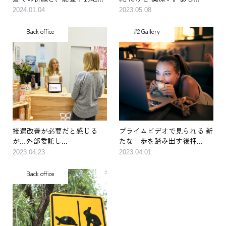
倉での祈願と、能登半島地...
純 だけど 奥深い。おし...
2024.01.04
2023.05.08
Back office
#2 Gallery
接遇改善が必要だと感じる
プライムビデオで見られる 新
が…外部委託し...
たな一歩を踏み出す後押...
2023.04.23
2023.04.01
Back office