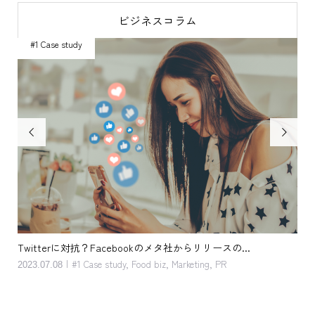
ビジネスコラム
#1 Case study
#


客単価アップ。キッカケは単純 だけど 奥深い。おしぼり と ...
接
2023.05.08
202
#1 Case study
,
Food biz
,
Marketing
,
Service
,
Support menu
,
Topics
#1
Topi