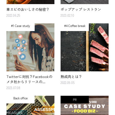
車エビのおいしさの秘密？
ポップアップ レストラン
2022.06.25
2023.02.10
#1 Case study
#4 Coffee break
Twitterに対抗？Facebookの
熟成肉とは？
メタ社からリリースの...
2022.09.05
2023.07.08
Back office
PR