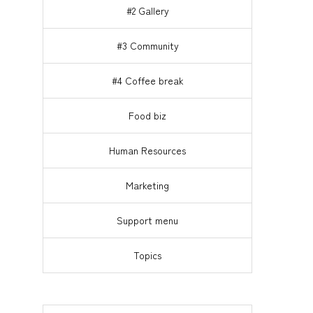
#2 Gallery
営
#3 Community
#4 Coffee break
Food biz
Human Resources
Marketing
Support menu
。
Topics