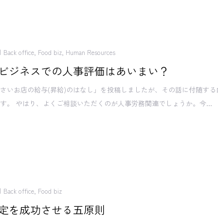
Back office
,
Food biz
,
Human Resources
ビジネスでの人事評価はあいまい？
さいお店の給与(昇給)のはなし」を投稿しましたが、その話に付随する
す。 やはり、よくご相談いただくのが人事労務関連でしょうか。今...
Back office
,
Food biz
定を成功させる五原則