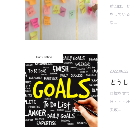
前回は、
をしている
な...
Back office
2022.06.22
どうし
目標を立
日・・・
失敗...