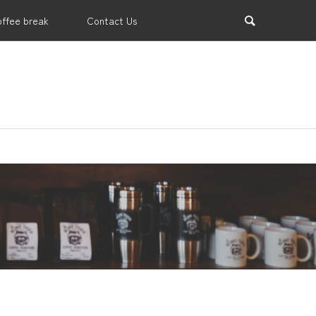
offee break
Contact Us
業支援