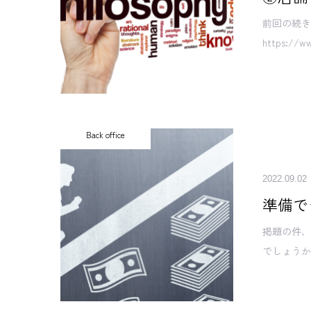
前回の続き
https://ww
Back office
2022.09.02
準備で
掲題の件
でしょうか