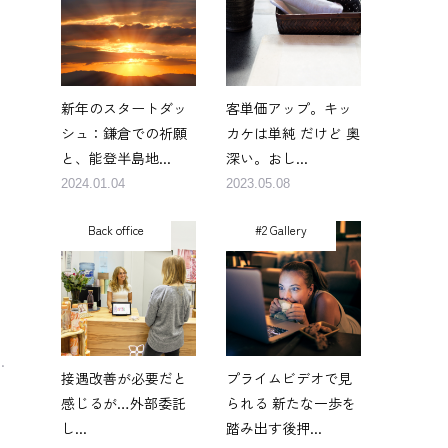
新年のスタートダッ
客単価アップ。キッ
シュ：鎌倉での祈願
カケは単純 だけど 奥
と、能登半島地...
深い。おし...
2024.01.04
2023.05.08
Back office
#2 Gallery
要
.
接遇改善が必要だと
プライムビデオで見
感じるが…外部委託
られる 新たな一歩を
し...
踏み出す後押...