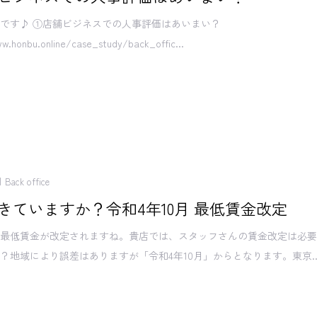
です♪ ①店舗ビジネスでの人事評価はあいまい？
w.honbu.online/case_study/back_offic...
Back office
きていますか？令和4年10月 最低賃金改定
、最低賃金が改定されますね。貴店では、スタッフさんの賃金改定は必
？地域により誤差はありますが「令和4年10月」からとなります。東京..