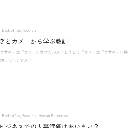
Back office
,
Food biz
ぎとカメ」から学ぶ教訓
「ウサギ」は「カメ」に負けたのか？どうして「カメ」は「ウサギ」に
？知っていますか？
Back office
,
Food biz
,
Human Resources
ビジネスでの人事評価はあいまい？