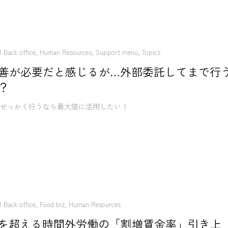
Back office
,
Human Resources
,
Support menu
,
Topics
善が必要だと感じるが…外部委託してまで行
？
。せっかく行うなら最大限に活用したい！
Back office
,
Food biz
,
Human Resources
間を超える時間外労働の「割増賃金率」引き上