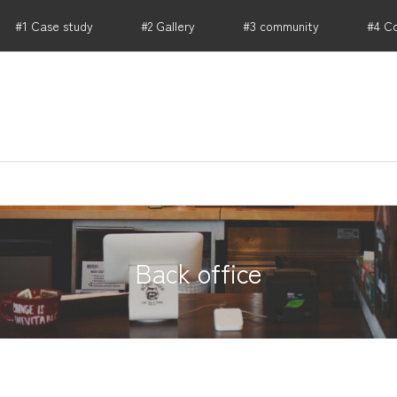
#1 Case study
#2 Gallery
#3 community
#4 C
RIKU PARTNERS .HONBU｜店舗 事業用不動産から開
Back office