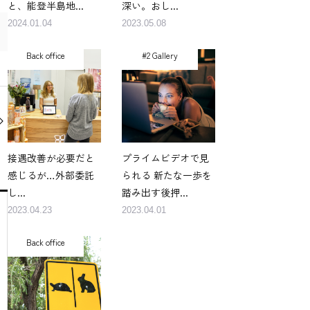
と、能登半島地...
深い。おし...
2024.01.04
2023.05.08
Back office
#2 Gallery
接遇改善が必要だと
プライムビデオで見
感じるが…外部委託
られる 新たな一歩を
し...
踏み出す後押...
2023.04.23
2023.04.01
Back office