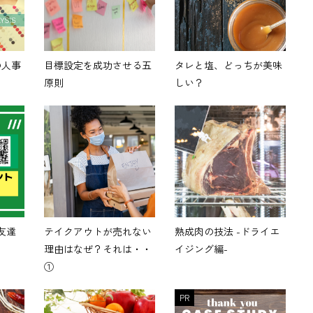
の人事
目標設定を成功させる五
タレと塩、どっちが美味
原則
しい？
-友達
テイクアウトが売れない
熟成肉の技法 -ドライエ
理由はなぜ？それは・・
イジング編-
①
PR