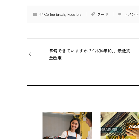
#4 Coffee break
,
Food biz
フード
コメント
準備できていますか？令和4年10月 最低賃
金改定