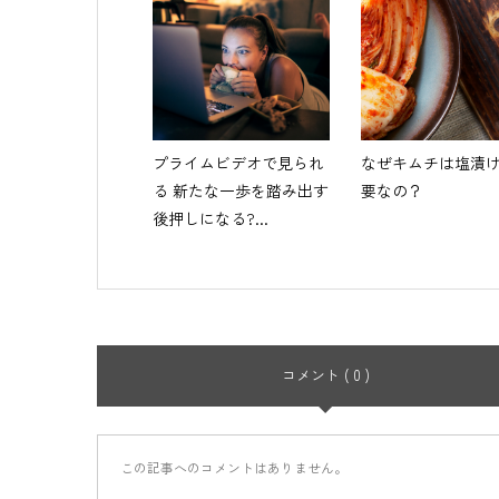
プライムビデオで見られ
なぜキムチは塩漬
る 新たな一歩を踏み出す
要なの？
後押しになる?...
コメント ( 0 )
この記事へのコメントはありません。