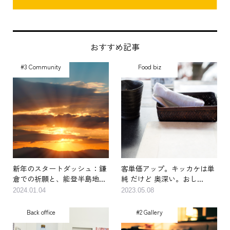
おすすめ記事
#3 Community
Food biz
新年のスタートダッシュ：鎌
客単価アップ。キッカケは単
倉での祈願と、能登半島地...
純 だけど 奥深い。おし...
2024.01.04
2023.05.08
Back office
#2 Gallery