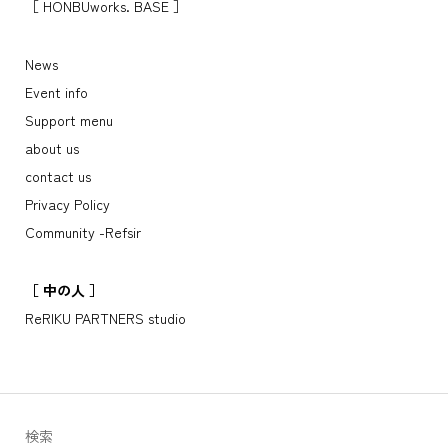
［ HONBUworks. BASE ］
News
Event info
Support menu
about us
contact us
Privacy Policy
Community -Refsir
［ 中の人 ］
ReRIKU PARTNERS studio
検索