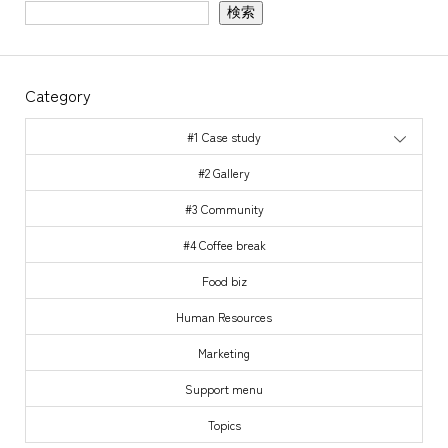
検索
Category
#1 Case study
#2 Gallery
#3 Community
#4 Coffee break
Food biz
Human Resources
Marketing
Support menu
Topics