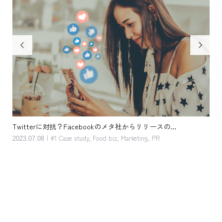


の...
客単価アップ。キッカケは単純 だけど 奥深い。おしぼり 
R
2023.05.08
#1 Case study
,
Food biz
,
Marketing
,
Service
,
Support menu