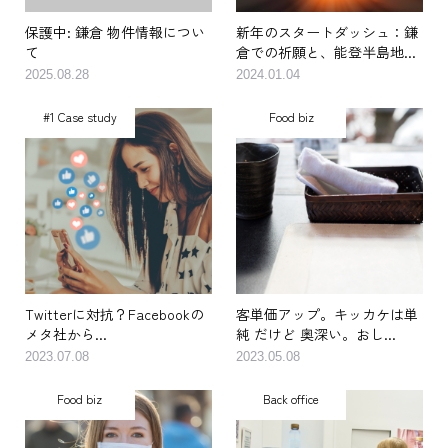
保護中: 鎌倉 物件情報につい
新年のスタートダッシュ：鎌
て
倉での祈願と、能登半島地...
2025.08.28
2024.01.04
#1 Case study
Food biz
Twitterに対抗？Facebookの
客単価アップ。キッカケは単
メタ社から...
純 だけど 奥深い。おし...
2023.07.08
2023.05.08
Food biz
Back office