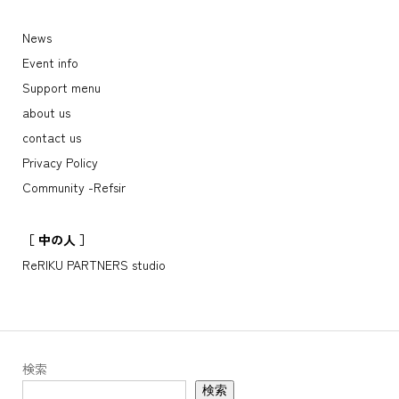
［ HONBUworks. BASE ］
News
Event info
Support menu
about us
contact us
Privacy Policy
Community -Refsir
［ 中の人 ］
ReRIKU PARTNERS studio
検索