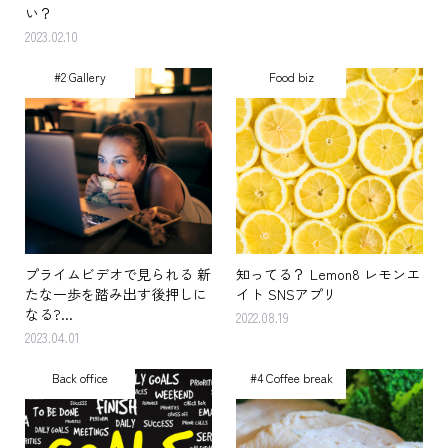
い？
2023.02.10
#2 Gallery
Food biz
プライムビデオで見られる 新
知ってる？ Lemon8 レモンエ
たな一歩を踏み出す後押しに
イト SNSアプリ
なる?...
2022.08.19
2023.04.01
Back office
#4 Coffee break