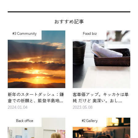
おすすめ記事
#3 Community
Food biz
新年のスタートダッシュ：鎌
客単価アップ。キッカケは単
倉での祈願と、能登半島地...
純 だけど 奥深い。おし...
2024.01.04
2023.05.08
Back office
#2 Gallery