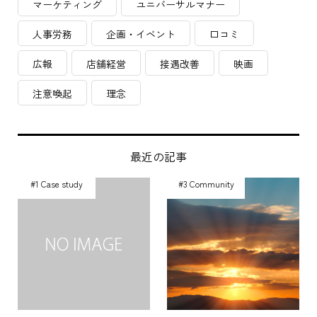
マーケティング
ユニバーサルマナー
人事労務
企画・イベント
口コミ
広報
店舗経営
接遇改善
映画
注意喚起
理念
最近の記事
#1 Case study
#3 Community