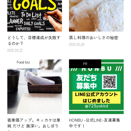
どうして、目標達成が失敗す
蒸し料理のおいしさの秘密
るのか？
2022.05.28
2022.06.22
Food biz
PR
客単価アップ。キッカケは単
HONBU -公式LINE-友達募集
純 だけど 奥深い。おしぼり
中です！