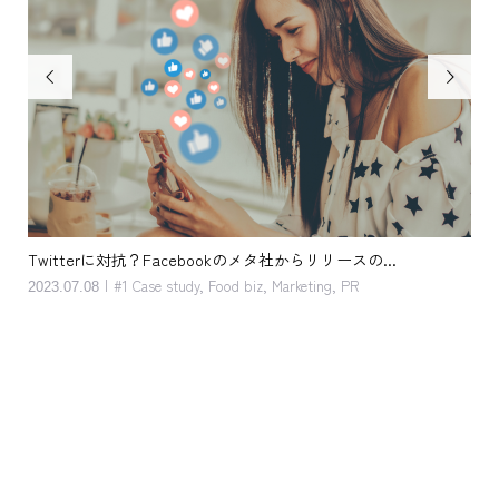


客単価アップ。キッカケは単純 だけど 奥深い。おしぼり と ...
接
2023.05.08
202
#1 Case study
,
Food biz
,
Marketing
,
Service
,
Support menu
,
Topics
#1
Topi