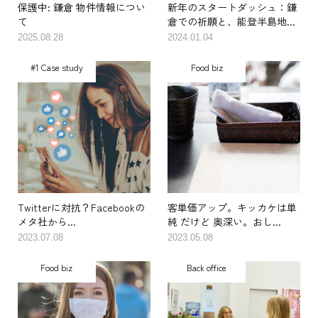
保護中: 鎌倉 物件情報につい
新年のスタートダッシュ：鎌
て
倉での祈願と、能登半島地...
2025.08.28
2024.01.04
#1 Case study
Food biz
Twitterに対抗？Facebookの
客単価アップ。キッカケは単
メタ社から...
純 だけど 奥深い。おし...
2023.07.08
2023.05.08
Food biz
Back office