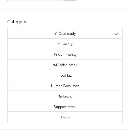
検索
Category
#1 Case study
#2 Gallery
#3 Community
#4 Coffee break
Food biz
Human Resources
Marketing
Support menu
Topics