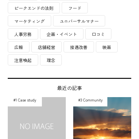
ピークエンドの法則
フード
マーケティング
ユニバーサルマナー
人事労務
企画・イベント
口コミ
広報
店舗経営
接遇改善
映画
注意喚起
理念
最近の記事
#1 Case study
#3 Community