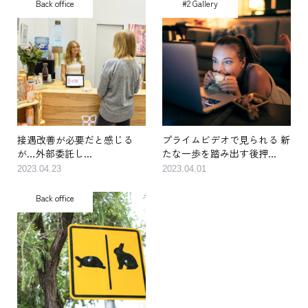
Back office
#2 Gallery
接遇改善が必要だと感じる
プライムビデオで見られる 新
が…外部委託し...
たな一歩を踏み出す後押...
2023.04.23
2023.04.01
Back office