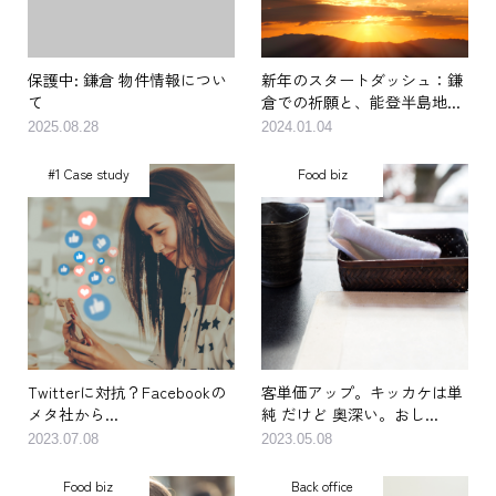
保護中: 鎌倉 物件情報につい
新年のスタートダッシュ：鎌
て
倉での祈願と、能登半島地...
2025.08.28
2024.01.04
#1 Case study
Food biz
Twitterに対抗？Facebookの
客単価アップ。キッカケは単
メタ社から...
純 だけど 奥深い。おし...
2023.07.08
2023.05.08
Food biz
Back office