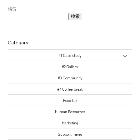
検索
検索
Category
#1 Case study
#2 Gallery
#3 Community
#4 Coffee break
Food biz
Human Resources
Marketing
Support menu