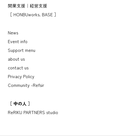
開業支援｜経営支援
［ HONBUworks. BASE ］
News
Event info
Support menu
about us
contact us
Privacy Policy
Community -Refsir
［ 中の人 ］
ReRIKU PARTNERS studio