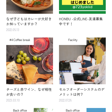
なぜ子どもはカレーが大好き
HONBU -公式LINE-友達募集
か知っていますか？
中です！
2022.05.13
#4 Coffee break
Facility
チーズと赤ワイン、なぜ相性
セルフオーダーシステムのデ
が良いの？
メリットは何？
2023.03.10
2022.07.26
Back office
Back office