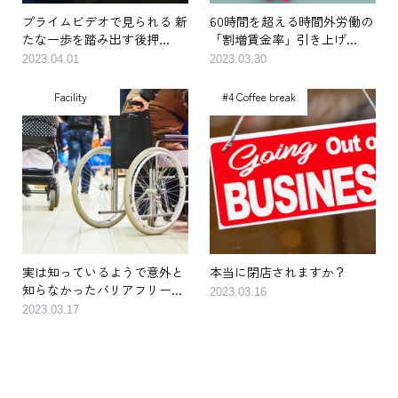
プライムビデオで見られる 新
60時間を超える時間外労働の
たな一歩を踏み出す後押...
「割増賃金率」引き上げ...
2023.04.01
2023.03.30
Facility
#4 Coffee break
実は知っているようで意外と
本当に閉店されますか？
知らなかったバリアフリー...
2023.03.16
2023.03.17