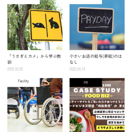
「うさぎとカメ」から学ぶ教
小さいお店の給与(昇給)のは
訓
なし
2023.02.20
2022.06.15
Facility
PR