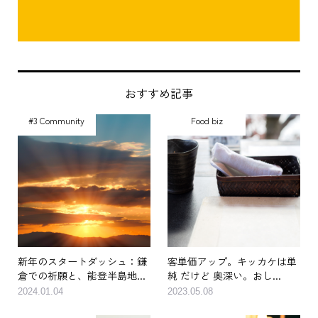
おすすめ記事
#3 Community
Food biz
新年のスタートダッシュ：鎌
客単価アップ。キッカケは単
倉での祈願と、能登半島地...
純 だけど 奥深い。おし...
2024.01.04
2023.05.08