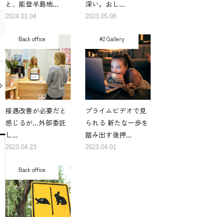
と、能登半島地...
深い。おし...
2024.01.04
2023.05.08
Back office
#2 Gallery
接遇改善が必要だと
プライムビデオで見
感じるが…外部委託
られる 新たな一歩を
し...
踏み出す後押...
2023.04.23
2023.04.01
Back office