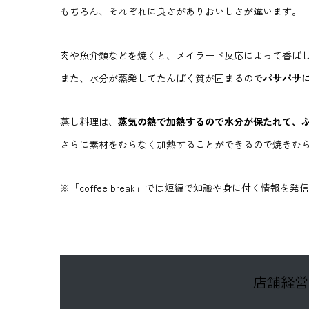
もちろん、それぞれに良さがありおいしさが違います。
肉や魚介類などを焼くと、メイラード反応によって香ば
また、水分が蒸発してたんぱく質が固まるので
パサパサ
蒸し料理は、
蒸気の熱で加熱するので水分が保たれて、
さらに素材をむらなく加熱することができるので焼きむ
※「coffee break」では短編で知識や身に付く情報を
店舗経営