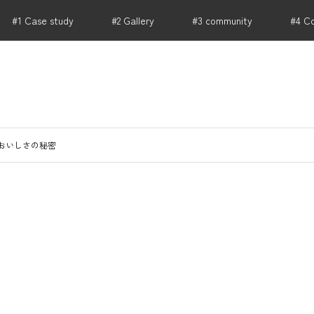
#1 Case study
#2 Gallery
#3 community
#4 C
RIKU PARTNERS .HONBU｜店舗 事業用不動産から開
おいしさの秘密