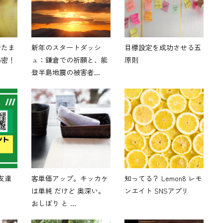
新たま
新年のスタートダッシ
目標設定を成功させる五
秘密！
ュ：鎌倉での祈願と、能
原則
登半島地震の被害者...
-友達
客単価アップ。キッカケ
知ってる？ Lemon8 レモ
は単純 だけど 奥深い。
ンエイト SNSアプリ
おしぼり と ...