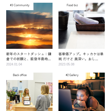
#3 Community
Food biz
新年のスタートダッシュ：鎌
客単価アップ。キッカケは単
倉での祈願と、能登半島地...
純 だけど 奥深い。おし...
2024.01.04
2023.05.08
Back office
#2 Gallery