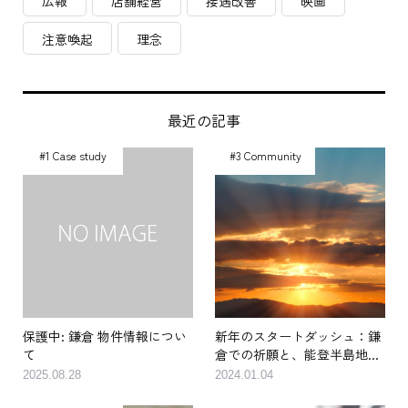
広報
店舗経営
接遇改善
映画
注意喚起
理念
最近の記事
#1 Case study
#3 Community
保護中: 鎌倉 物件情報につい
新年のスタートダッシュ：鎌
て
倉での祈願と、能登半島地...
2025.08.28
2024.01.04