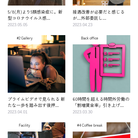
5/8(月)より5類感染症に。新
接遇改善が必要だと感じる
型コロナウイルス感...
が…外部委託し...
2023.05.05
2023.04.23
#2 Gallery
Back office
プライムビデオで見られる 新
60時間を超える時間外労働の
たな一歩を踏み出す後押...
「割増賃金率」引き上げ...
2023.04.01
2023.03.30
Facility
#4 Coffee break