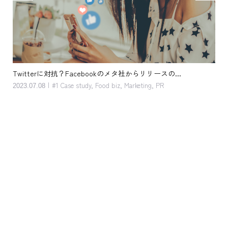
らリリースの...
客単価アップ。キッカケは単純 だけど 奥深い。お
eting
,
PR
2023.05.08
#1 Case study
,
Food biz
,
Marketing
,
Service
,
Suppo