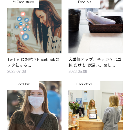
#1 Case study
Food biz
Twitterに対抗？Facebookの
客単価アップ。キッカケは単
メタ社から...
純 だけど 奥深い。おし...
2023.07.08
2023.05.08
Food biz
Back office