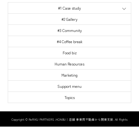
#1 Case study
#2 Gallery
#3 Community
#4 Coffee break
Food biz
Human Resources
Marketing
Support menu
Topics
Copyright ©
ReRIKU PARTNERS .HONBU｜店舗 事業用不動産から開業支援. All Rights
Reserved.
contact us
threads